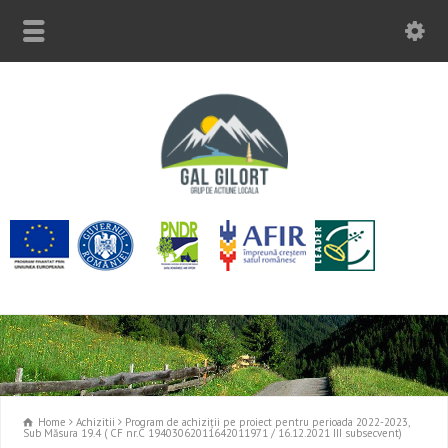
Home
Achizitii
Program de achiziții pe proiect pentru perioada 2022-2023,
Sub Măsura 19.4 ( CF nr.C 19403062011642011971 / 16.12.2021 III subsecvent)