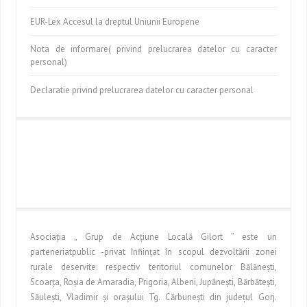
EUR-Lex Accesul la dreptul Uniunii Europene
Nota de informare( privind prelucrarea datelor cu caracter
personal)
Declaratie privind prelucrarea datelor cu caracter personal
Asociaţia „ Grup de Acţiune Locală Gilort ” este un
parteneriatpublic -privat înfiinţat în scopul dezvoltării zonei
rurale deservite: respectiv teritoriul comunelor Bălăneşti,
Scoarţa, Roşia de Amaradia, Prigoria, Albeni, Jupăneşti, Bărbăteşti,
Săuleşti, Vladimir şi oraşului Tg. Cărbuneşti din judeţul Gorj.