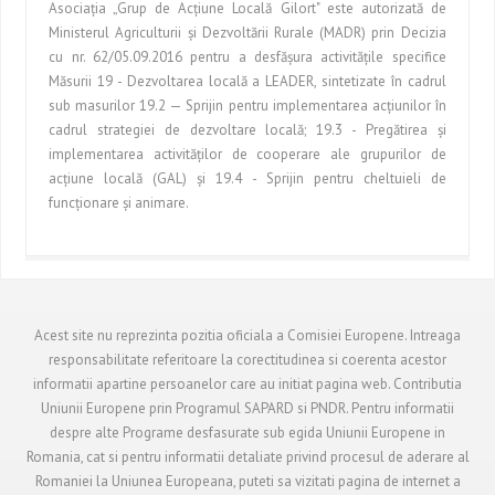
Asociaţia „Grup de Acţiune Locală Gilort" este autorizată de
Ministerul Agriculturii şi Dezvoltării Rurale (MADR) prin Decizia
cu nr. 62/05.09.2016 pentru a desfăşura activităţile specifice
Măsurii 19 - Dezvoltarea locală a LEADER, sintetizate în cadrul
sub masurilor 19.2 — Sprijin pentru implementarea acţiunilor în
cadrul strategiei de dezvoltare locală; 19.3 - Pregătirea şi
implementarea activităţilor de cooperare ale grupurilor de
acţiune locală (GAL) şi 19.4 - Sprijin pentru cheltuieli de
funcţionare şi animare.
Acest site nu reprezinta pozitia oficiala a Comisiei Europene. Intreaga
responsabilitate referitoare la corectitudinea si coerenta acestor
informatii apartine persoanelor care au initiat pagina web. Contributia
Uniunii Europene prin Programul SAPARD si PNDR. Pentru informatii
despre alte Programe desfasurate sub egida Uniunii Europene in
Romania, cat si pentru informatii detaliate privind procesul de aderare al
Romaniei la Uniunea Europeana, puteti sa vizitati pagina de internet a