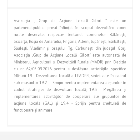
Asociaţia „ Grup de Acţiune Locală Gilort ” este un
parteneriatpublic -privat înfiinţat în scopul dezvoltării zonei
rurale deservite: respectiv teritoriul comunelor Bălăneşti,
Scoarţa, Roşia de Amaradia, Prigoria, Albeni, Jupăneşti, Bărbăteşti,
Săuleşti, Vladimir şi oraşului Tg. Cărbuneşti din judeţul Gorj.
Asociaţia „Grup de Acţiune Locală Gilort" este autorizată de
Ministerul Agriculturii şi Dezvoltării Rurale (MADR) prin Decizia
cu nr. 62/05.09.2016 pentru a desfăşura activităţile specifice
Măsurii 19 - Dezvoltarea locală a LEADER, sintetizate în cadrul
sub masurilor 19.2 — Sprijin pentru implementarea acţiunilor în
cadrul strategiei de dezvoltare locală; 19.3 - Pregătirea şi
implementarea activităţilor de cooperare ale grupurilor de
acţiune locală (GAL) şi 19.4 - Sprijin pentru cheltuieli de
funcţionare şi animare.