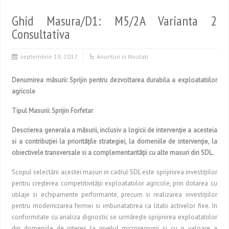
Ghid Masura/D1: M5/2A Varianta 2
Consultativa
septembrie 19, 2017
Anunturi si Noutati
Denumirea măsurii: Sprijin pentru dezvoltarea durabila a exploatatiilor
agricole
Tipul Masurii: Sprijin Forfetar
Descrierea generala a măsurii, inclusiv a logicii de intervenţie a acesteia
si a contribuţiei la priorităţile strategiei, la domeniile de intervenţie, la
obiectivele transversale si a complementarităţii cu alte masuri din SDL.
Scopul selectării acestei masuri in cadrul SDL este sprijinirea investiţiilor
pentru creşterea competitivităţii exploatatiilor agricole, prin dotarea cu
utilaje si echipamente performante, precum si realizarea investiţiilor
pentru modernizarea fermei si imbunatatirea ca litatii activelor fixe. In
conformitate cu analiza dignostic se urmăreşte sprijinirea exploatatiilor
din domeniile de interes la nivelul microregiunii si cu o valoare a