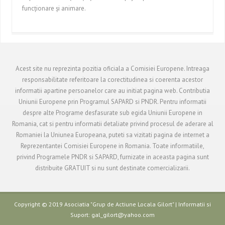
funcţionare şi animare.
Acest site nu reprezinta pozitia oficiala a Comisiei Europene. Intreaga
responsabilitate referitoare la corectitudinea si coerenta acestor
informatii apartine persoanelor care au initiat pagina web. Contributia
Uniunii Europene prin Programul SAPARD si PNDR. Pentru informatii
despre alte Programe desfasurate sub egida Uniunii Europene in
Romania, cat si pentru informatii detaliate privind procesul de aderare al
Romaniei la Uniunea Europeana, puteti sa vizitati pagina de internet a
Reprezentantei Comisiei Europene in Romania. Toate informatiile,
privind Programele PNDR si SAPARD, furnizate in aceasta pagina sunt
distribuite GRATUIT si nu sunt destinate comercializarii.
Copyright © 2019 Asociatia "Grup de Actiune Locala Gilort" | Informatii si
Suport: gal_gilort@yahoo.com