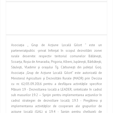
Asociaţia „ Grup de Acţiune Locală Gilort ” este un
parteneriatpublic -privat înfiinţat în scopul dezvoltării zonei
rurale deservite: respectiv teritoriul comunelor Bălăneşti,
Scoarţa, Roşia de Amaradia, Prigoria, Albeni, Jupăneşti, Bărbăteşti,
Săuleşti, Vladimir şi oraşului Tg. Cărbuneşti din judeţul Gorj.
Asociaţia „Grup de Acţiune Locală Gilort" este autorizată de
Ministerul Agriculturii şi Dezvoltării Rurale (MADR) prin Decizia
cu nr. 62/05.09.2016 pentru a desfăşura activităţile specifice
Măsurii 19 - Dezvoltarea locală a LEADER, sintetizate în cadrul
sub masurilor 19.2 — Sprijin pentru implementarea acţiunilor în
cadrul strategiei de dezvoltare locală; 19.3 - Pregătirea şi
implementarea activităţilor de cooperare ale grupurilor de
acţiune locală (GAL) şi 19.4 - Sprijin pentru cheltuieli de