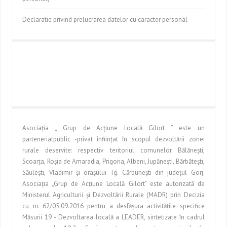
Declaratie privind prelucrarea datelor cu caracter personal
Asociaţia „ Grup de Acţiune Locală Gilort ” este un
parteneriatpublic -privat înfiinţat în scopul dezvoltării zonei
rurale deservite: respectiv teritoriul comunelor Bălăneşti,
Scoarţa, Roşia de Amaradia, Prigoria, Albeni, Jupăneşti, Bărbăteşti,
Săuleşti, Vladimir şi oraşului Tg. Cărbuneşti din judeţul Gorj.
Asociaţia „Grup de Acţiune Locală Gilort" este autorizată de
Ministerul Agriculturii şi Dezvoltării Rurale (MADR) prin Decizia
cu nr. 62/05.09.2016 pentru a desfăşura activităţile specifice
Măsurii 19 - Dezvoltarea locală a LEADER, sintetizate în cadrul