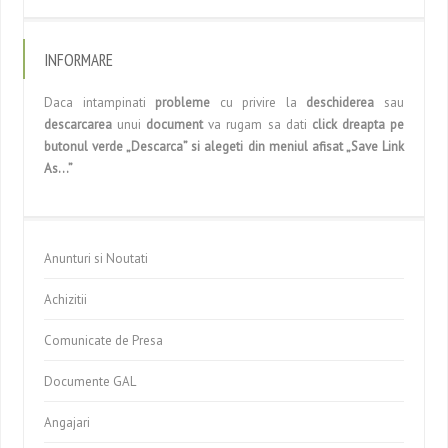
INFORMARE
Daca intampinati
probleme
cu privire la
deschiderea
sau
descarcarea
unui
document
va rugam sa dati
click dreapta pe
butonul verde „Descarca” si alegeti din meniul afisat „Save Link
As…”
Anunturi si Noutati
Achizitii
Comunicate de Presa
Documente GAL
Angajari