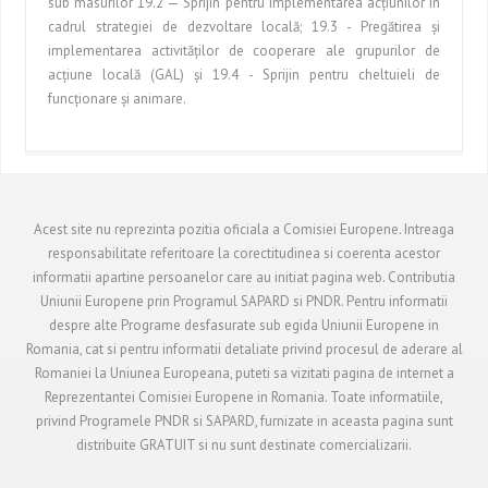
sub masurilor 19.2 — Sprijin pentru implementarea acţiunilor în
cadrul strategiei de dezvoltare locală; 19.3 - Pregătirea şi
implementarea activităţilor de cooperare ale grupurilor de
acţiune locală (GAL) şi 19.4 - Sprijin pentru cheltuieli de
funcţionare şi animare.
Acest site nu reprezinta pozitia oficiala a Comisiei Europene. Intreaga
responsabilitate referitoare la corectitudinea si coerenta acestor
informatii apartine persoanelor care au initiat pagina web. Contributia
Uniunii Europene prin Programul SAPARD si PNDR. Pentru informatii
despre alte Programe desfasurate sub egida Uniunii Europene in
Romania, cat si pentru informatii detaliate privind procesul de aderare al
Romaniei la Uniunea Europeana, puteti sa vizitati pagina de internet a
Reprezentantei Comisiei Europene in Romania. Toate informatiile,
privind Programele PNDR si SAPARD, furnizate in aceasta pagina sunt
distribuite GRATUIT si nu sunt destinate comercializarii.