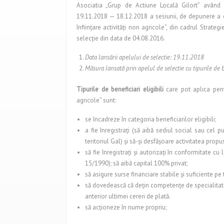
Asociatia „Grup de Actiune Locală Gilort” având 
19.11.2018 — 18.12.2018 a sesiunii, de depunere a ce
înfiinţare activităţi non agricole”, din cadrul Stra
selecţie din data de 04.08.2016.
Data lansării apelului de selectie: 19.11.2018
Măsura lansată prin apelul de selectie cu tipurile de be
Tipurile de beneficiari eligibili
care pot aplica pentr
agricole” sunt:
se încadreze în categoria beneficiarilor eligibili;
a fie înregistraţi (să aibă sediul social sau cel 
teritoriul Gal) şi să-şi desfăşoare activitatea propus
să fie înregistraţi şi autorizaţi în conformitate
15/1990); să aibă capital 100% privat;
să asigure surse financiare stabile şi suficiente pe
să dovedească că deţin competenţe de specialitat
anterior ultimei cereri de plată.
să acţioneze în nume propriu;