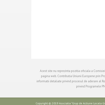
Acest site nu reprezinta pozitia oficiala a Comisie
pagina web. Contributia Uniunii Europene prin Pr
informatii detaliate privind procesul de aderare al 
privind Programele PND
Copyright © 2019 Asociatia "Grup de Actiune Locala Gil