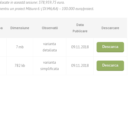
alocate in această sesiune: 378,959.75 euro.
entru un proiect Măsura 6: ( DI:M6/6A) – 100.000 euro/proiect.
Data
ba
Dimensiune
Observatii
Descarcare
Publicare
varianta
7 mb
09.11.2018
Descarca
detaliata
varianta
782 kb
09.11.2018
Descarca
simplificata