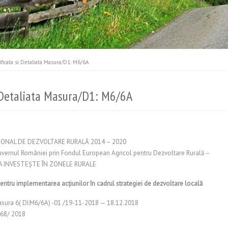
ificata si Detaliata Masura/D1: M6/6A
i Detaliata Masura/D1: M6/6A
ONAL DE DEZVOLTARE RURALĂ 2014 – 2020
vernul României prin Fondul European Agricol pentru Dezvoltare Rurală –
A INVESTEŞTE ÎN ZONELE RURALE
ntru implementarea acţiunilor în cadrul strategiei de dezvoltare locală
 Masura 6( DI:M6/6A) -01 /19-11-2018 — 18.12.2018
68/ 2018