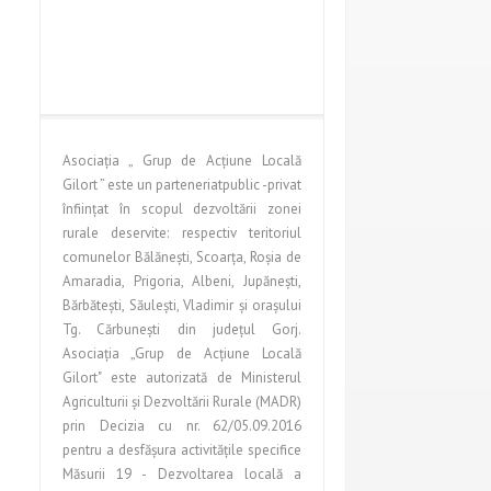
Asociaţia „ Grup de Acţiune Locală
Gilort ” este un parteneriatpublic -privat
înfiinţat în scopul dezvoltării zonei
rurale deservite: respectiv teritoriul
comunelor Bălăneşti, Scoarţa, Roşia de
Amaradia, Prigoria, Albeni, Jupăneşti,
Bărbăteşti, Săuleşti, Vladimir şi oraşului
Tg. Cărbuneşti din judeţul Gorj.
Asociaţia „Grup de Acţiune Locală
Gilort" este autorizată de Ministerul
Agriculturii şi Dezvoltării Rurale (MADR)
prin Decizia cu nr. 62/05.09.2016
pentru a desfăşura activităţile specifice
Măsurii 19 - Dezvoltarea locală a