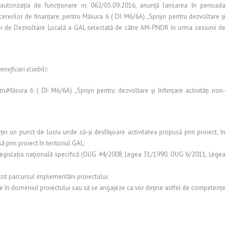
autorizaţia de funcţionare nr. 062/05.09.2016, anunţă lansarea în perioada
rerilor de finanţare, pentru Măsura 6 ( DI: M6/6A) „Sprijin pentru dezvoltare şi
tegiei de Dezvoltare Locală a GAL selectată de către AM-PNDR în urma sesiunii de
neficiari eliaibili:
uMăsura 6 ( DI: M6/6A) „Sprijin pentru dezvoltare şi înfiinţare activităţi non-
puţin un punct de lucru unde să-şi desfăşoare activitatea propusă prin proiect, în
ă prin proiect în teritoriul GAL;
 cu legislaţia naţională specifică (OUG 44/2008, Legea 31/1990, OUG 6/2011, Legea
 tot parcursul implementării proiectului;
e în domeniul proiectului sau să se angajeze ca vor deţine astfel de competenţe