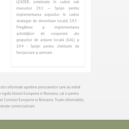
LEADER, sintetizate în cadrul sub
masurilor 19.2 — Sprijin pentru
implementarea acţiunilor în cadrul
strategiei de dezvoltare locală; 19.3 -
Pregătirea şi implementarea
activităţilor de cooperare ale
grupurilor de acţiune locală (GAL) şi
19.4 - Sprijin pentru cheltuieli de
funcţionare şi animare.
stor informatii apartine persoanelor care au initiat
 egida Uniunii Europene in Romania, cat si pentru
tei Comisiei Europene in Romania. Toate informatiile,
tinate comercializarii.