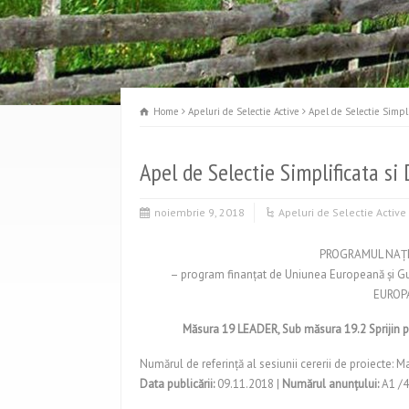
Home
Apeluri de Selectie Active
Apel de Selectie Simpl
Apel de Selectie Simplificata s
noiembrie 9, 2018
Apeluri de Selectie Active
PROGRAMUL NAŢI
– program finanţat de Uniunea Europeană şi Gu
EUROP
Măsura 19 LEADER, Sub măsura 19.2 Sprijin pe
Numărul de referinţă al sesiunii cererii de proiecte:
Data publicării:
09.11.2018 |
Numărul anunţului:
A1 /4