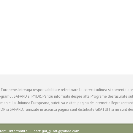
i Europene. Intreaga responsabilitate referitoare la corectitudinea si coerenta ace
ogramul SAPARD si PNDR. Pentru informatii despre alte Programe desfasurate sub
Romaniei la Uniunea Europeana, puteti sa vizitati pagina de internet a Reprezentan
R si SAPARD, furnizate in aceasta pagina sunt distribuite GRATUIT si nu sunt des
ort" | Informatii si Suport: gal_gilort@yahoo.com