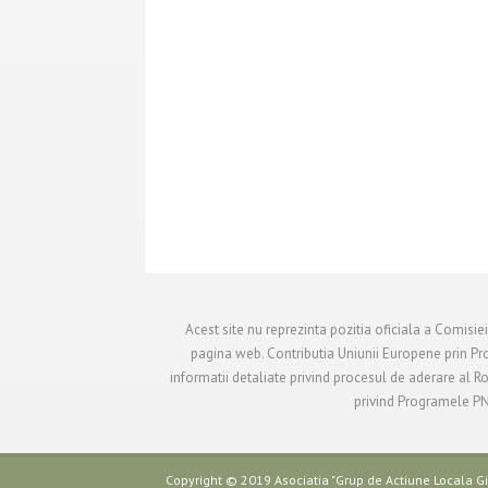
Acest site nu reprezinta pozitia oficiala a Comisie
pagina web. Contributia Uniunii Europene prin Pr
informatii detaliate privind procesul de aderare al 
privind Programele PND
Copyright © 2019 Asociatia "Grup de Actiune Locala Gil