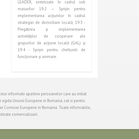
LEADER, sintetizate în cadrul sub
masurilor 19.2 — Sprijin pentru
implementarea acţiunilor în cadrul
strategiei de dezvoltare locală; 19.3 -
Pregătirea şi implementarea
activităţilor de cooperare ale
grupurilor de acţiune locală (GAL) şi
19.4 - Sprijin pentru cheltuieli de
funcţionare şi animare.
stor informatii apartine persoanelor care au initiat
 egida Uniunii Europene in Romania, cat si pentru
tei Comisiei Europene in Romania. Toate informatiile,
tinate comercializarii.