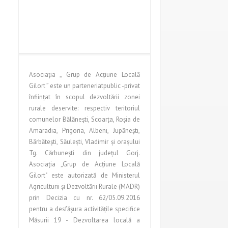
Asociaţia „ Grup de Acţiune Locală
Gilort ” este un parteneriatpublic -privat
înfiinţat în scopul dezvoltării zonei
rurale deservite: respectiv teritoriul
comunelor Bălăneşti, Scoarţa, Roşia de
Amaradia, Prigoria, Albeni, Jupăneşti,
Bărbăteşti, Săuleşti, Vladimir şi oraşului
Tg. Cărbuneşti din judeţul Gorj.
Asociaţia „Grup de Acţiune Locală
Gilort" este autorizată de Ministerul
Agriculturii şi Dezvoltării Rurale (MADR)
prin Decizia cu nr. 62/05.09.2016
pentru a desfăşura activităţile specifice
Măsurii 19 - Dezvoltarea locală a