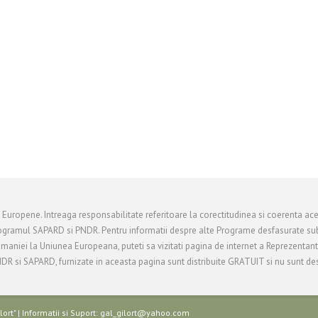
i Europene. Intreaga responsabilitate referitoare la corectitudinea si coerenta ace
ogramul SAPARD si PNDR. Pentru informatii despre alte Programe desfasurate sub
Romaniei la Uniunea Europeana, puteti sa vizitati pagina de internet a Reprezentan
R si SAPARD, furnizate in aceasta pagina sunt distribuite GRATUIT si nu sunt des
ort" | Informatii si Suport: gal_gilort@yahoo.com