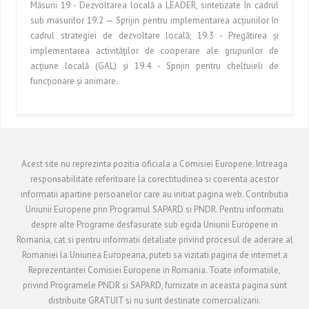
Măsurii 19 - Dezvoltarea locală a LEADER, sintetizate în cadrul
sub masurilor 19.2 — Sprijin pentru implementarea acţiunilor în
cadrul strategiei de dezvoltare locală; 19.3 - Pregătirea şi
implementarea activităţilor de cooperare ale grupurilor de
acţiune locală (GAL) şi 19.4 - Sprijin pentru cheltuieli de
funcţionare şi animare.
Acest site nu reprezinta pozitia oficiala a Comisiei Europene. Intreaga
responsabilitate referitoare la corectitudinea si coerenta acestor
informatii apartine persoanelor care au initiat pagina web. Contributia
Uniunii Europene prin Programul SAPARD si PNDR. Pentru informatii
despre alte Programe desfasurate sub egida Uniunii Europene in
Romania, cat si pentru informatii detaliate privind procesul de aderare al
Romaniei la Uniunea Europeana, puteti sa vizitati pagina de internet a
Reprezentantei Comisiei Europene in Romania. Toate informatiile,
privind Programele PNDR si SAPARD, furnizate in aceasta pagina sunt
distribuite GRATUIT si nu sunt destinate comercializarii.