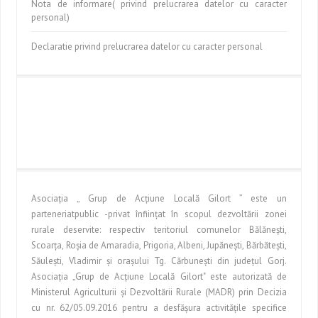
Nota de informare( privind prelucrarea datelor cu caracter
personal)
Declaratie privind prelucrarea datelor cu caracter personal
Asociaţia „ Grup de Acţiune Locală Gilort ” este un
parteneriatpublic -privat înfiinţat în scopul dezvoltării zonei
rurale deservite: respectiv teritoriul comunelor Bălăneşti,
Scoarţa, Roşia de Amaradia, Prigoria, Albeni, Jupăneşti, Bărbăteşti,
Săuleşti, Vladimir şi oraşului Tg. Cărbuneşti din judeţul Gorj.
Asociaţia „Grup de Acţiune Locală Gilort" este autorizată de
Ministerul Agriculturii şi Dezvoltării Rurale (MADR) prin Decizia
cu nr. 62/05.09.2016 pentru a desfăşura activităţile specifice