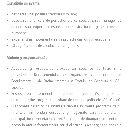
Constituie un avantaj:
deţinerea unei poziţii anterioare similare;
absolvirea unui curs de perfecţionare cu specializarea manager de
proiect sau expert accesare fonduri structurale şi de coeziune
europene;
experienţă în implementarea de proiecte din fonduri europene;
să deţină permis de conducere categoria B.
Atribuţii şi responsabilităţi:
Aplicarea şi respectarea procedurilor specifice de lucru şi a
prevederilor Regulamentului de Organizare şi Funcţionare, al
Regulamentului de Ordine Internă şi a Codului de Conduită al „GAL
Gilort”;
Respectarea termenelor stabilite prin fişa postului,
procedurile/instrucţiunile aprobate de către preşedintele „GAL Gilort”;
Elaborarea cererilor de finanţare depuse în cadrul programelor cu
finanţare din fonduri europene şi naţionale care va consta, în
principal, în: completarea corectă a cererii de finanţare; prezentarea
acesteia atât în format tipărit cât şi electroni; (scanat); dacă anexele