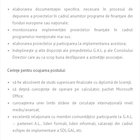
elaborarea documentaţiei specifice, necesare în procesul de
depunere a proiectelor în cadrul anumitor programe de finanţare din
fonduri europene sau naţionale;
monitorizarea implementării proiectelor finanţate în cadrul
programelor menţionate mai sus;
elaborarea proiectelor şi participarea la implementarea acestora;
îndeplineşte şi alte dispoziţii ale preşedintelui G.A.L. şi ale Consiliului
Director care au ca scop buna desfăşurare a activităţii asociaţiei.
Cerinţe pentru ocuparea postului:
să fie absolvent de studii superioare finalizate cu diplomă de licenţă;
să deţină cunoştinţe de operare pe calculator, pachet Microsoft
Office;
cunoaşterea unei limbi străine de circulaţie internaţională nivel
mediu/avansat;
excelentă relaţionare cu membrii comunităţilor participante la G.A.L.
– parteneri A.L., lideri formali, lideri informali, salariaţii din cadrul
echipei de implementare a SDL GAL, etc.