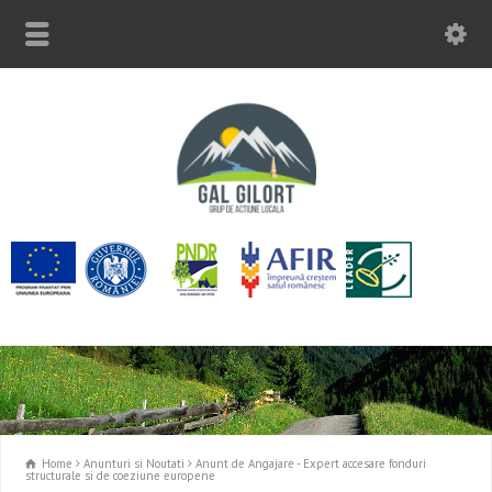
Home
Anunturi si Noutati
Anunt de Angajare - Expert accesare fonduri
structurale si de coeziune europene